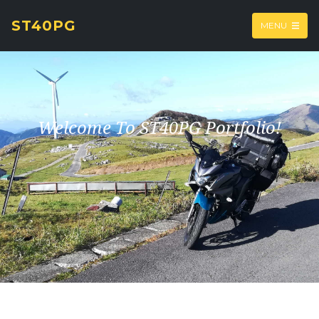
ST40PG
MENU
Welcome To ST40PG Portfolio!